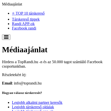
Médiaajánlat
⭐ TOP 10 társkereső
Társkereső tippek
Randi APP-ok
Facebook randi
Médiaajánlat
Hirdess a TopRandi.hu -n és az 50.000 tagot számláló Facebook
csoportunkban.
Részletekért írj:
Email
: info@toprandi.hu
Hogyan válassz társkeresőt?
Legjobb alkalmi partner keresők
Legjobb társkereső oldalak