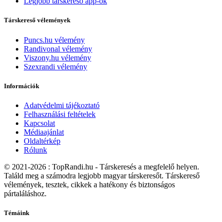
Legjobb társkereső app-ok
Társkereső vélemények
Puncs.hu vélemény
Randivonal vélemény
Viszony.hu vélemény
Szexrandi vélemény
Információk
Adatvédelmi tájékoztató
Felhasználási feltételek
Kapcsolat
Médiaajánlat
Oldaltérkép
Rólunk
© 2021-2026 : TopRandi.hu - Társkeresés a megfelelő helyen.
Találd meg a számodra legjobb magyar társkeresőt. Társkereső
vélemények, tesztek, cikkek a hatékony és biztonságos
pártaláláshoz.
Témáink